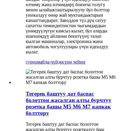
өлчөмү жана өлчөмдөрү боюнча толугу
менен ылайыкташтырылуучу бул болттор
уникалдуу өнөр жай муктаждыктарын
канааттандырат. Заводдон түз дүң сатуу
сапатты төмөндөтпөстөн чыгымдардын
үнөмдүүлүгүн камсыз кылат, бул аларды
ишенимдүү айланма бекитүүнү талап
кылган машиналар, электроника жана
автомобиль чогултуулары үчүн идеалдуу
кылат.
суроо
майда-чүйдөсүнө чейин
Тегерек баштуу дат баспас
болоттон жасалган алты бурчтуу
розетка башы M5 M6 M7 капкак
болттору
Тегерек баштуу дат баспас болоттон
жасалган алты бурчтуу розеткалуу баш