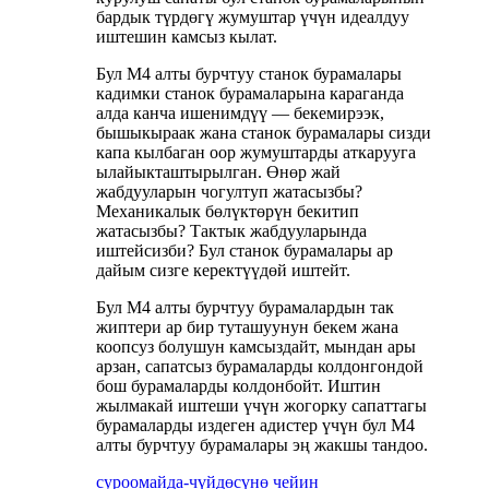
бардык түрдөгү жумуштар үчүн идеалдуу
иштешин камсыз кылат.
Бул M4 алты бурчтуу станок бурамалары
кадимки станок бурамаларына караганда
алда канча ишенимдүү — бекемирээк,
бышыкыраак жана станок бурамалары сизди
капа кылбаган оор жумуштарды аткарууга
ылайыкташтырылган. Өнөр жай
жабдууларын чогултуп жатасызбы?
Механикалык бөлүктөрүн бекитип
жатасызбы? Тактык жабдууларында
иштейсизби? Бул станок бурамалары ар
дайым сизге керектүүдөй иштейт.
Бул M4 алты бурчтуу бурамалардын так
жиптери ар бир туташуунун бекем жана
коопсуз болушун камсыздайт, мындан ары
арзан, сапатсыз бурамаларды колдонгондой
бош бурамаларды колдонбойт. Иштин
жылмакай иштеши үчүн жогорку сапаттагы
бурамаларды издеген адистер үчүн бул M4
алты бурчтуу бурамалары эң жакшы тандоо.
суроо
майда-чүйдөсүнө чейин