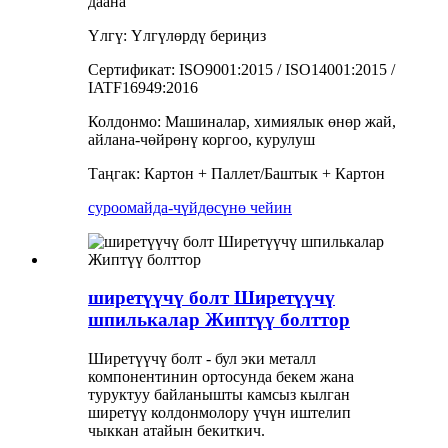
даана
Үлгү: Үлгүлөрдү бериңиз
Сертификат: ISO9001:2015 / ISO14001:2015 /
IATF16949:2016
Колдонмо: Машиналар, химиялык өнөр жай,
айлана-чөйрөнү коргоо, курулуш
Таңгак: Картон + Паллет/Баштык + Картон
суроо
майда-чүйдөсүнө чейин
ширетүүчү болт Ширетүүчү
шпилькалар Жиптүү болттор
Ширетүүчү болт - бул эки металл
компонентинин ортосунда бекем жана
туруктуу байланышты камсыз кылган
ширетүү колдонмолору үчүн иштелип
чыккан атайын бекиткич.