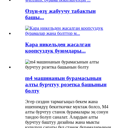
Өзүн-өзү жабуучу табактын
башы...
Кара никельден жасалган
коопсуздук буюмдары...
m4 машинанын бурамасынын
алты бурчтуу розетка башынын
болту
Эгер сиздин тармагыңыз бекем жана
ишенимдүү бекиткичке муктаж болсо, M4
алты бурчтуу станок бурамалары эң сонун
тандоо болуп саналат. Алардын алты
бурчтуу баштуу дизайны жана мыкты
курулуш сапаты бул станок бурамаларынын