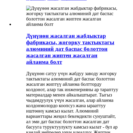
Дүңүнөн жасалган жабдыктар
фабрикасы, жогорку тактыктагы
алюминий дат баспас болоттон
жасалган жиптен жасалган
айланма болт
Дүңүнөн сатуу үчүн жабдуу заводу жогорку
тактыктагы алюминий дат баспас болоттон
жасалган жиптүү айланма болтторду
колдонот, алар так инженерияны ар тараптуу
материалдар менен айкалыштырат. Тыгыз
чыдамдуулук үчүн жасалган, алар айланма
колдонмолордо коопсуз жана ырааттуу
иштөөнү камсыз кылат. Алюминий
варианттары жеңил бекемдикти сунуштайт,
ал эми дат баспас болоттон жасалган дат
басууга туруктуулукту камсыз кылат - бул ар
кандай чөйрөлөр үчүн идеалдуу. Жиптин