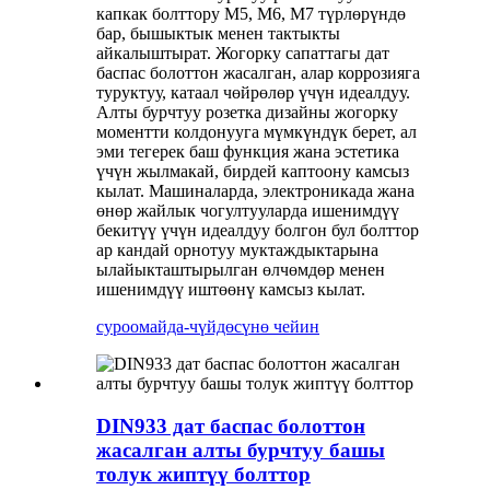
капкак болттору M5, M6, M7 түрлөрүндө
бар, бышыктык менен тактыкты
айкалыштырат. Жогорку сапаттагы дат
баспас болоттон жасалган, алар коррозияга
туруктуу, катаал чөйрөлөр үчүн идеалдуу.
Алты бурчтуу розетка дизайны жогорку
моментти колдонууга мүмкүндүк берет, ал
эми тегерек баш функция жана эстетика
үчүн жылмакай, бирдей каптоону камсыз
кылат. Машиналарда, электроникада жана
өнөр жайлык чогултууларда ишенимдүү
бекитүү үчүн идеалдуу болгон бул болттор
ар кандай орнотуу муктаждыктарына
ылайыкташтырылган өлчөмдөр менен
ишенимдүү иштөөнү камсыз кылат.
суроо
майда-чүйдөсүнө чейин
DIN933 дат баспас болоттон
жасалган алты бурчтуу башы
толук жиптүү болттор