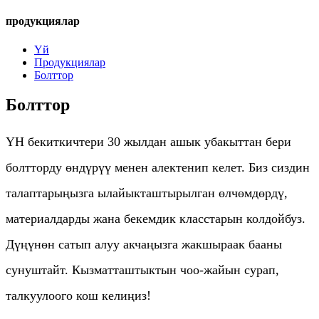
продукциялар
Үй
Продукциялар
Болттор
Болттор
YH бекиткичтери 30 жылдан ашык убакыттан бери
болтторду өндүрүү менен алектенип келет. Биз сиздин
талаптарыңызга ылайыкташтырылган өлчөмдөрдү,
материалдарды жана бекемдик класстарын колдойбуз.
Дүңүнөн сатып алуу акчаңызга жакшыраак бааны
сунуштайт. Кызматташтыктын чоо-жайын сурап,
талкуулоого кош келиңиз!