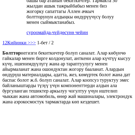
башы бар атайын бекиткичтер. Тармакта 30
жылдан ашык тажрыйбабыз менен биз
жогорку сапаттагы Аллен ачкыч
болтторунун алдыңкы өндүрүүчүсү болуу
менен сыймыктанабыз.
суроо
майда-чүйдөсүнө чейин
1
2
Кийинки >
>>
1-бет / 2
Болттор
негизги бекиткичтер болуп саналат. Алар көбүнчө
гайкалар менен бирге колдонулат, анткени алар күчтүү кысуу
күчү, ишенимдүүлүгү жана ар тараптуулугу менен
айырмаланат жана ошондуктан жогору бааланат. Алардын
өндүрүш материалдары, адатта, жез, көмүртек болот жана дат
баспас болот ж.б. болуп саналат. Алар коопсуз туруктуу эмес
байланыштарды түзүү үчүн компоненттерди алдын ала
бургуланган тешиктер аркылуу чогултуу үчүн иштелип
чыккан жана автомобиль, өнөр жай машиналары, электрондук
жана аэрокосмостук тармактарда көп кездешет.