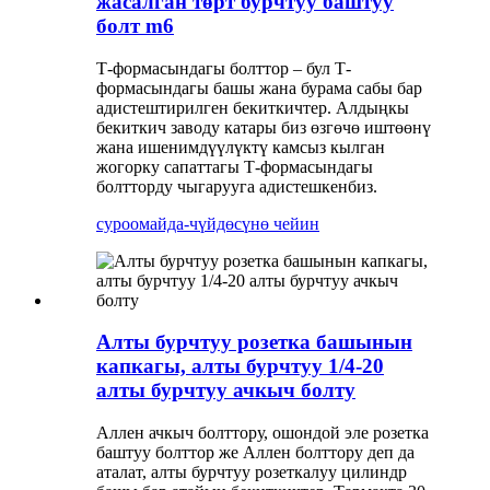
жасалган төрт бурчтуу баштуу
болт m6
Т-формасындагы болттор – бул Т-
формасындагы башы жана бурама сабы бар
адистештирилген бекиткичтер. Алдыңкы
бекиткич заводу катары биз өзгөчө иштөөнү
жана ишенимдүүлүктү камсыз кылган
жогорку сапаттагы Т-формасындагы
болтторду чыгарууга адистешкенбиз.
суроо
майда-чүйдөсүнө чейин
Алты бурчтуу розетка башынын
капкагы, алты бурчтуу 1/4-20
алты бурчтуу ачкыч болту
Аллен ачкыч болттору, ошондой эле розетка
баштуу болттор же Аллен болттору деп да
аталат, алты бурчтуу розеткалуу цилиндр