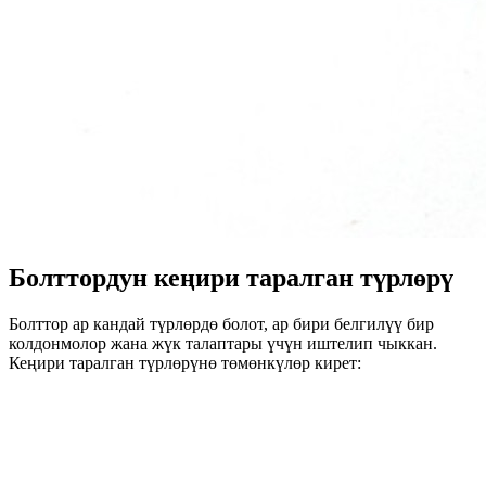
Болттордун кеңири таралган түрлөрү
Болттор ар кандай түрлөрдө болот, ар бири белгилүү бир
колдонмолор жана жүк талаптары үчүн иштелип чыккан.
Кеңири таралган түрлөрүнө төмөнкүлөр кирет: