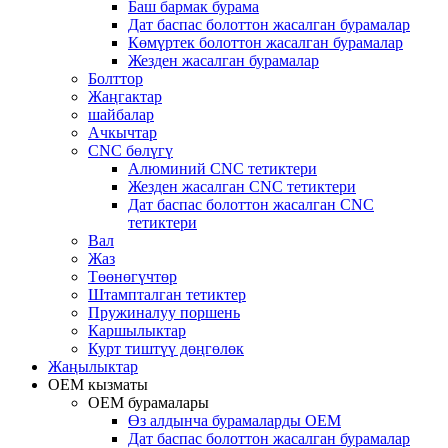
Баш бармак бурама
Дат баспас болоттон жасалган бурамалар
Көмүртек болоттон жасалган бурамалар
Жезден жасалган бурамалар
Болттор
Жаңгактар
шайбалар
Ачкычтар
CNC бөлүгү
Алюминий CNC тетиктери
Жезден жасалган CNC тетиктери
Дат баспас болоттон жасалган CNC
тетиктери
Вал
Жаз
Төөнөгүчтөр
Штампталган тетиктер
Пружиналуу поршень
Каршылыктар
Курт тиштүү дөңгөлөк
Жаңылыктар
OEM кызматы
OEM бурамалары
Өз алдынча бурамаларды OEM
Дат баспас болоттон жасалган бурамалар