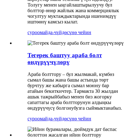
Толугу менен ыңгайлаштырылуучу бул
болттор өнөр жайлык жана коммерциялык
чогултуу муктаждыктарында ишенимдүү
иштөөнү камсыз кылат.
суроо
майда-чүйдөсүнө чейин
Тегерек баштуу араба болт
өндүрүүчүлөрү
Араба болттору – бул жылмакай, күмбөз
сымал башы жана башы астында төрт
бурчтуу же кабырга сымал моюну бар
атайын бекиткичтер. Тармакта 30 жылдан
ашык тажрыйбабыз менен биз жогорку
сапаттагы араба болтторунун алдыңкы
өндүрүүчүсү болгонубузга сыймыктанабыз.
суроо
майда-чүйдөсүнө чейин