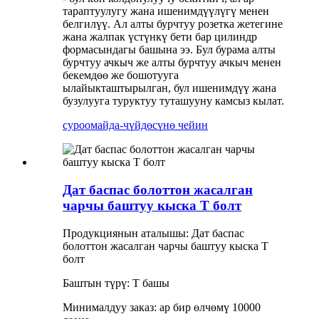
тараптуулугу жана ишенимдүүлүгү менен
белгилүү. Ал алты бурчтуу розетка жетегине
жана жалпак үстүнкү бети бар цилиндр
формасындагы башына ээ. Бул бурама алты
бурчтуу ачкыч же алты бурчтуу ачкыч менен
бекемдөө же бошотууга
ылайыкташтырылган, бул ишенимдүү жана
бузулууга туруктуу туташууну камсыз кылат.
суроо
майда-чүйдөсүнө чейин
Дат баспас болоттон жасалган
чарчы баштуу кыска T болт
Продукциянын аталышы: Дат баспас
болоттон жасалган чарчы баштуу кыска Т
болт
Баштын түрү: Т башы
Минималдуу заказ: ар бир өлчөмү 10000