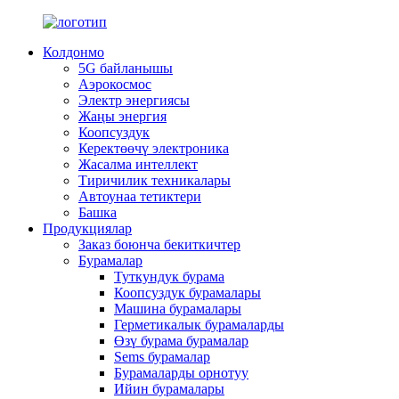
Колдонмо
5G байланышы
Аэрокосмос
Электр энергиясы
Жаңы энергия
Коопсуздук
Керектөөчү электроника
Жасалма интеллект
Тиричилик техникалары
Автоунаа тетиктери
Башка
Продукциялар
Заказ боюнча бекиткичтер
Бурамалар
Туткундук бурама
Коопсуздук бурамалары
Машина бурамалары
Герметикалык бурамаларды
Өзү бурама бурамалар
Sems бурамалар
Бурамаларды орнотуу
Ийин бурамалары