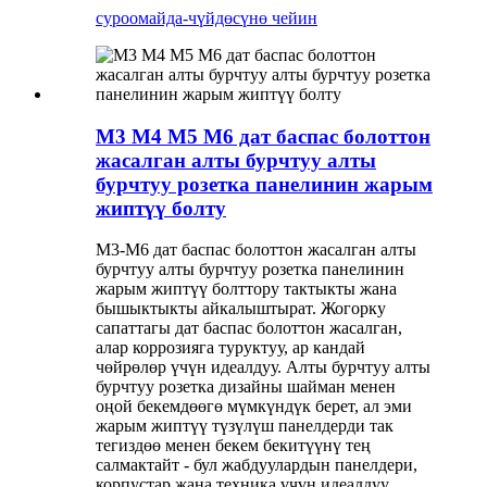
суроо
майда-чүйдөсүнө чейин
М3 М4 М5 М6 дат баспас болоттон
жасалган алты бурчтуу алты
бурчтуу розетка панелинин жарым
жиптүү болту
M3-M6 дат баспас болоттон жасалган алты
бурчтуу алты бурчтуу розетка панелинин
жарым жиптүү болттору тактыкты жана
бышыктыкты айкалыштырат. Жогорку
сапаттагы дат баспас болоттон жасалган,
алар коррозияга туруктуу, ар кандай
чөйрөлөр үчүн идеалдуу. Алты бурчтуу алты
бурчтуу розетка дизайны шайман менен
оңой бекемдөөгө мүмкүндүк берет, ал эми
жарым жиптүү түзүлүш панелдерди так
тегиздөө менен бекем бекитүүнү тең
салмактайт - бул жабдуулардын панелдери,
корпустар жана техника үчүн идеалдуу.