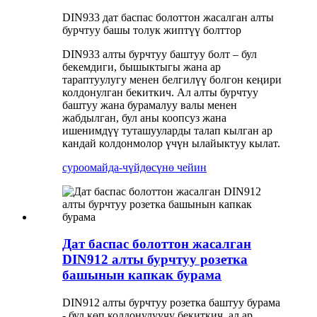
DIN933 дат баспас болоттон жасалган алты
бурчтуу башы толук жиптүү болттор
DIN933 алты бурчтуу баштуу болт – бул
бекемдиги, бышыктыгы жана ар
тараптуулугу менен белгилүү болгон кеңири
колдонулган бекиткич. Ал алты бурчтуу
баштуу жана бурамалуу валы менен
жабдылган, бул аны коопсуз жана
ишенимдүү туташууларды талап кылган ар
кандай колдонмолор үчүн ылайыктуу кылат.
суроо
майда-чүйдөсүнө чейин
Дат баспас болоттон жасалган
DIN912 алты бурчтуу розетка
башынын капкак бурама
DIN912 алты бурчтуу розетка баштуу бурама
- бул көп колдонулуучу бекиткич, ал ар