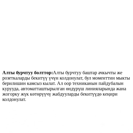
Алты бурчтуу болттор:
Алты бурчтуу баштар ачкычты же
розеткаларды бекитүү үчүн колдонулат, бул моменттин мыкты
берилишин камсыз кылат. Ал оор техниканын пайдубалын
курууда, автоматташтырылган өндүрүш линияларында жана
жогорку жүк көтөрүүчү жабдууларды бекитүүдө кеңири
колдонулат.