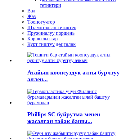
тетиктери
Вал
Жаз
Төөнөгүчтөр
Штампталган тетиктер
Пружиналуу поршень
Каршылыктар
Курт тиштүү дөңгөлөк
Атайын коопсуздук алты бурчтуу
аллен...
Phillips SC буйрутма менен
жасалган табак башы...