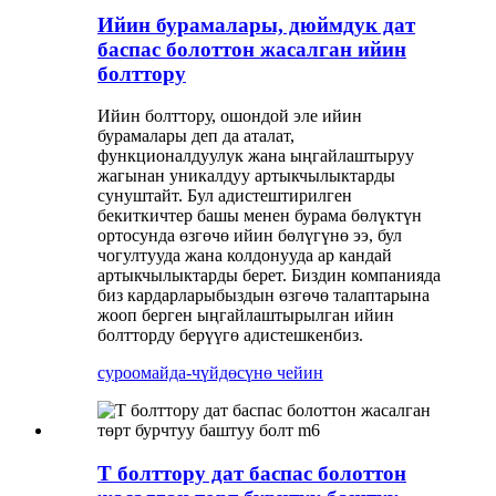
Ийин бурамалары, дюймдук дат
баспас болоттон жасалган ийин
болттору
Ийин болттору, ошондой эле ийин
бурамалары деп да аталат,
функционалдуулук жана ыңгайлаштыруу
жагынан уникалдуу артыкчылыктарды
сунуштайт. Бул адистештирилген
бекиткичтер башы менен бурама бөлүктүн
ортосунда өзгөчө ийин бөлүгүнө ээ, бул
чогултууда жана колдонууда ар кандай
артыкчылыктарды берет. Биздин компанияда
биз кардарларыбыздын өзгөчө талаптарына
жооп берген ыңгайлаштырылган ийин
болтторду берүүгө адистешкенбиз.
суроо
майда-чүйдөсүнө чейин
T болттору дат баспас болоттон