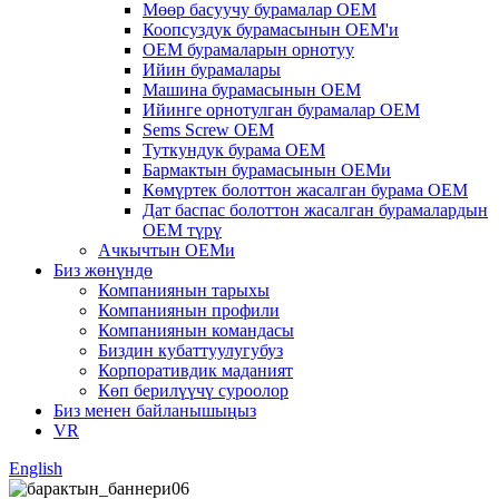
Мөөр басуучу бурамалар OEM
Коопсуздук бурамасынын OEM'и
OEM бурамаларын орнотуу
Ийин бурамалары
Машина бурамасынын OEM
Ийинге орнотулган бурамалар OEM
Sems Screw OEM
Туткундук бурама OEM
Бармактын бурамасынын OEMи
Көмүртек болоттон жасалган бурама OEM
Дат баспас болоттон жасалган бурамалардын
OEM түрү
Ачкычтын OEMи
Биз жөнүндө
Компаниянын тарыхы
Компаниянын профили
Компаниянын командасы
Биздин кубаттуулугубуз
Корпоративдик маданият
Көп берилүүчү суроолор
Биз менен байланышыңыз
VR
English