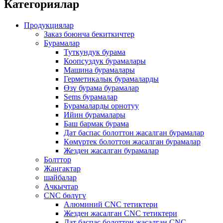
Категориялар
Продукциялар
Заказ боюнча бекиткичтер
Бурамалар
Туткундук бурама
Коопсуздук бурамалары
Машина бурамалары
Герметикалык бурамаларды
Өзү бурама бурамалар
Sems бурамалар
Бурамаларды орнотуу
Ийин бурамалары
Баш бармак бурама
Дат баспас болоттон жасалган бурамалар
Көмүртек болоттон жасалган бурамалар
Жезден жасалган бурамалар
Болттор
Жаңгактар
шайбалар
Ачкычтар
CNC бөлүгү
Алюминий CNC тетиктери
Жезден жасалган CNC тетиктери
Дат баспас болоттон жасалган CNC